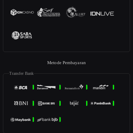
Metode Pembayaran
Transfer Bank