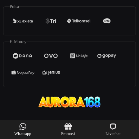
Pulsa
E-Money
©2025
Aurora168
. All rights reserved | 18+
Whatsapp
Promosi
Livechat