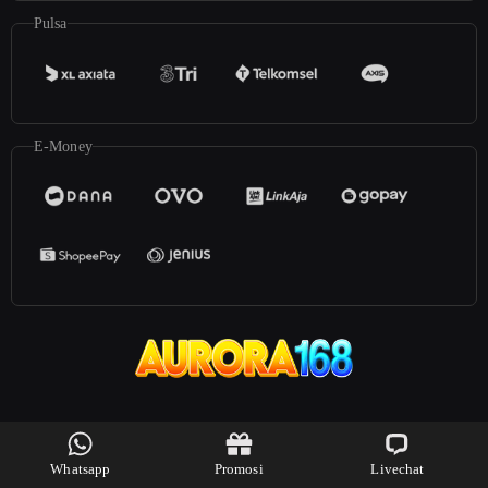
Pulsa
E-Money
©2025
Aurora168
. All rights reserved | 18+
Whatsapp
Promosi
Livechat