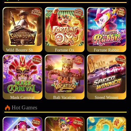
Wild Bounty Showdown
Fortune Ox
Fortune Rabbit
Mask Carnival
Bali Vacation
Speed Winner
Hot Games