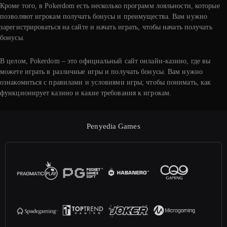
Кроме того, в Pokerdom есть несколько программ лояльности, которые
позволяют игрокам получать бонусы и преимущества. Вам нужно
зарегистрироваться на сайте и начать играть, чтобы начать получать
бонусы.
В целом, Pokerdom – это официальный сайт онлайн-казино, где вы
можете играть в различные игры и получать бонусы. Вам нужно
ознакомиться с правилами и условиями игры, чтобы понимать, как
функционирует казино и какие требования к игрокам.
Penyedia Games