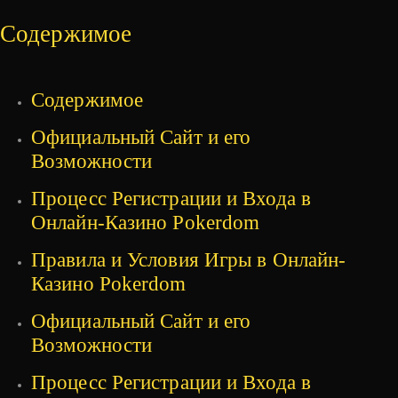
Содержимое
Содержимое
Официальный
Сайт и его
Возможности
Процесс
Регистрации и Входа в
Онлайн-Казино Pokerdom
Правила
и Условия Игры в Онлайн-
Казино Pokerdom
Официальный Сайт и его
Возможности
Процесс Регистрации и Входа в