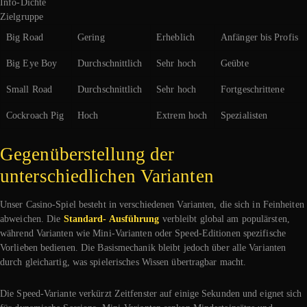
Info-Dichte
Zielgruppe
Big Road
Gering
Erheblich
Anfänger bis Profis
Big Eye Boy
Durchschnittlich
Sehr hoch
Geübte
Small Road
Durchschnittlich
Sehr hoch
Fortgeschrittene
Cockroach Pig
Hoch
Extrem hoch
Spezialisten
Gegenüberstellung der
unterschiedlichen Varianten
Unser Casino-Spiel besteht in verschiedenen Varianten, die sich in Feinheiten
abweichen. Die
Standard- Ausführung
verbleibt global am populärsten,
während Varianten wie Mini-Varianten oder Speed-Editionen spezifische
Vorlieben bedienen. Die Basismechanik bleibt jedoch über alle Varianten
durch gleichartig, was spielerisches Wissen übertragbar macht.
Die Speed-Variante verkürzt Zeitfenster auf einige Sekunden und eignet sich