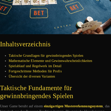
Inhaltsverzeichnis
Taktische Grundlagen für gewinnbringendes Spielen
Mathematische Elemente und Gewinnwahrscheinlichkeiten
Spielablauf und Regelwerk im Detail
Fortgeschrittene Methoden für Profis
Übersicht der diversen Varianten
Taktische Fundamente für
gewinnbringendes Spielen
Unser Game beruht auf einem
einzigartigen Mustererkennungssystem
, das