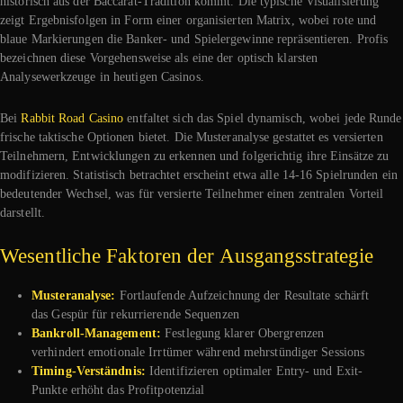
historisch aus der Baccarat-Tradition kommt. Die typische Visualisierung
zeigt Ergebnisfolgen in Form einer organisierten Matrix, wobei rote und
blaue Markierungen die Banker- und Spielergewinne repräsentieren. Profis
bezeichnen diese Vorgehensweise als eine der optisch klarsten
Analysewerkzeuge in heutigen Casinos.
Bei
Rabbit Road Casino
entfaltet sich das Spiel dynamisch, wobei jede Runde
frische taktische Optionen bietet. Die Musteranalyse gestattet es versierten
Teilnehmern, Entwicklungen zu erkennen und folgerichtig ihre Einsätze zu
modifizieren. Statistisch betrachtet erscheint etwa alle 14-16 Spielrunden ein
bedeutender Wechsel, was für versierte Teilnehmer einen zentralen Vorteil
darstellt.
Wesentliche Faktoren der Ausgangsstrategie
Musteranalyse:
Fortlaufende Aufzeichnung der Resultate schärft
das Gespür für rekurrierende Sequenzen
Bankroll-Management:
Festlegung klarer Obergrenzen
verhindert emotionale Irrtümer während mehrstündiger Sessions
Timing-Verständnis:
Identifizieren optimaler Entry- und Exit-
Punkte erhöht das Profitpotenzial