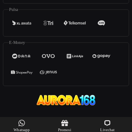
Pulsa
E-Money
©2025
Aurora168
. All rights reserved | 18+
Whatsapp
Promosi
Livechat