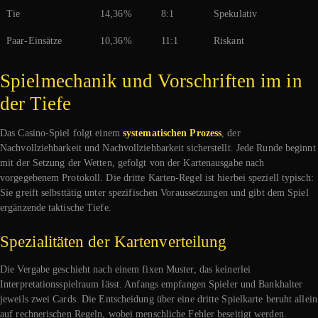
Tie
14,36%
8:1
Spekulativ
Paar-Einsätze
10,36%
11:1
Riskant
Spielmechanik und Vorschriften im in
der Tiefe
Das Casino-Spiel folgt einem
systematischen Prozess
, der
Nachvollziehbarkeit und Nachvollziehbarkeit sicherstellt. Jede Runde beginnt
mit der Setzung der Wetten, gefolgt von der Kartenausgabe nach
vorgegebenem Protokoll. Die dritte Karten-Regel ist hierbei speziell typisch:
Sie greift selbsttätig unter spezifischen Voraussetzungen und gibt dem Spiel
ergänzende taktische Tiefe.
Spezialitäten der Kartenverteilung
Die Vergabe geschieht nach einem fixen Muster, das keinerlei
Interpretationsspielraum lässt. Anfangs empfangen Spieler und Bankhalter
jeweils zwei Cards. Die Entscheidung über eine dritte Spielkarte beruht allein
auf rechnerischen Regeln, wobei menschliche Fehler beseitigt werden.