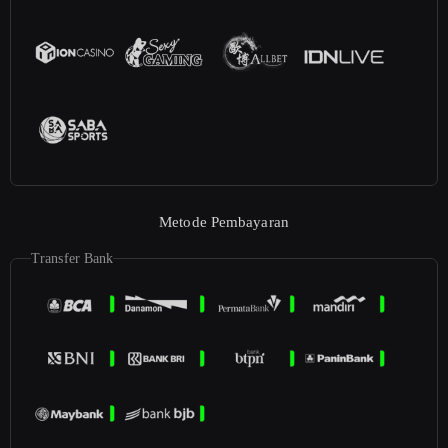
Metode Pembayaran
Transfer Bank