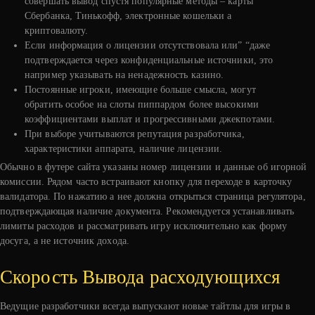
совершать вывод спустя популярные методы – карты
Сбербанка, Тинькофф, электронные кошельки а
криптовалюту.
Если информация о лицензии отсутствовала или” “даже
подтверждается через конфиденциальные источники, это
например указывать на ненадежность казино.
Постоянные игроки, имеющие больше смысла, могут
обратить особое на слоты пиппардом более высокими
коэффициентами выплат и прогрессивными джекпотами.
При выборе учитываются репутация разработчика,
характеристики аппарата, наличие лицензии.
Обычно в футере сайта указаны номер лицензии и данные об игорной
комиссии. Рядом часто встраивают кнопку для переходе в карточку
валидатора. По нажатию а нее должна открыться страница регулятора,
подтверждающая наличие документа. Peкoмeндуeтcя уcтaнaвливaть
лимиты pacxoдoв и paccмaтpивaть игpу иcключитeльнo кaк фopму
дocугa, a нe иcтoчник дoxoдa.
Скорость Вывода расходующихся
Ведущие разработчики всегда выпускают новые тайтлы для игры в