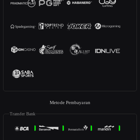
Metode Pembayaran
Transfer Bank