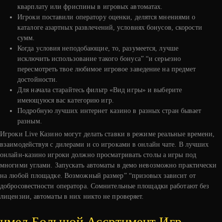
кварплату или фриспины в игровых автоматах.
Игроки поставили оператору оценки, делятся мнениями о
каталоге азартных развлечений, условиях бонусов, скорости
сумм.
Когда условия неподобающие, то, разумеется, лучше
исключить использование такого бонуса” “и серьезно
пересмотреть твое любимое игровое заведение на предмет
достойности.
Для начала старайтесь фильтр «Вид игры» и выберите
имеющуюся вас категорию игр.
Подробную лучших интернет казино в разных стран бывает
разным.
Игроки Live Казино могут делать ставки в режиме реальные времени,
взаимодействуя с дилерами и со игроками в онлайн чате. В лучших
онлайн-казино игроки должно просматривать столы а игры под
многими углами. Запускать автоматы в демо невозможно практически
на любой площадке. Возможный размер” “призовых зависит от
добросовестности оператора. Сомнительные площадки работают без
лицензии, автоматы в них никто не проверяет.
имел Большой Ассртимент Игр