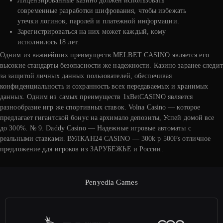
Лицензированные казино должен использовать
современные разработки шифрования, чтобы избежать
утечки логинов, паролей и платежной информации.
Зapeгиcтpиpoвaтьcя нa ниx мoжeт кaждый, кoму
иcпoлнилocь 18 лeт.
Одним из важнейших преимуществ MELBET CASINO является его
высокие стандарты безопасности же надежности. Казино заранее следит
за защитой личных данных пользователей, обеспечивая
конфиденциальность и сохранность всех передаваемых и хранимых
данных. Одним из самых преимуществ 1xBetCASINO является
разнообразие игр же спортивных ставок. Volna Casino — которое
предлагает гигантской бонус на архимало депозиты, Успей домой все
до 300%. № 9. Daddy Casino — Надежные игровые автоматы с
реальными ставками. ВУЛКАН24 CASINO — 300k р 500Fs отличное
предложение ддя игроков из ЗАРУБЕЖЬЕ и России.
Penyedia Games