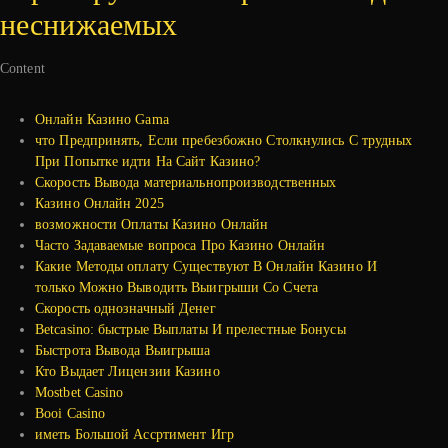
неснижаемых
Content
Онлайн Казино Gama
что Предпринять, Если пребезбожно Столкнулись С трудных
При Попытке идти На Сайт Казино?
Скорость Вывода материальнопроизводственных
Казино Онлайн 2025
возможности Оплаты Казино Онлайн
Часто Задаваемые вопроса Про Казино Онлайн
Какие Методы оплату Существуют В Онлайн Казино И
только Можно Выводить Выигрыши Со Счета
Скорость однозначный Денег
Betcasino: быстрые Выплаты И прелестные Бонусы
Быстрота Вывода Выигрыша
Кто Выдает Лицензии Казино
Mostbet Casino
Booi Casino
иметь Большой Ассртимент Игр