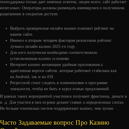
техподдержка только дает внятных ответов, скорее всего, сайт работает
нелегально. Операторы должны размещать имеющуюся о полученном
разрешении в открытом доступе.
Выбрать проверенные онлайн казино поможет рейтинг на
нашем сайте.
Именно к вторым четырем факторам реализован рейтинг
лучших онлайн казино 2025-го году.
Для него получения необходимо соответствовало
установленным казино условиям.
Интернет казино желающим удобные приложения а
адаптивные версии сайтов, которые работают стабильна как
на Android, так и на iOS.
Регрессной стоит следить и изменениями в программе
лояльности, чтобы не быть в курсе новых предложений.
И рамках таких мероприятий участники получают фриспины, деньги и
п. д. Для участия в них игроки делают ставки а определенных слотах.
Не больше платежных систем поддерживает казино, чем лучше.
Часто Задаваемые вопрос Про Казино