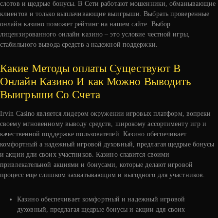
слотов и щедрые бонусы. В Сети работают мошенники, обманывающие
клиентов и только выплачивающие выигрыши. Выбрать проверенные
онлайн казино поможет рейтинг на нашем сайте. Выбор
лицензированного онлайн казино – это условие честной игры,
стабильного вывода средств а надежной поддержки.
Какие Методы оплаты Существуют В
Онлайн Казино И как Можно Выводить
Выигрыши Со Счета
Irvin Casino является лидером окружении игровых платформ, вопреки
своему мгновенному выводу средств, широкому ассортименту игр и
качественной поддержке пользователей. Казино обеспечивает
комфортный а надежный игровой духовный, предлагая щедрые бонусы
и акции дли своих участников. Казино славится своими
привлекательной акциями и бонусами, которые делают игровой
процесс еще слишком захватывающим и выгодного для участников.
Казино обеспечивает комфортный и надежный игровой
духовный, предлагая щедрые бонусы и акции ддя своих