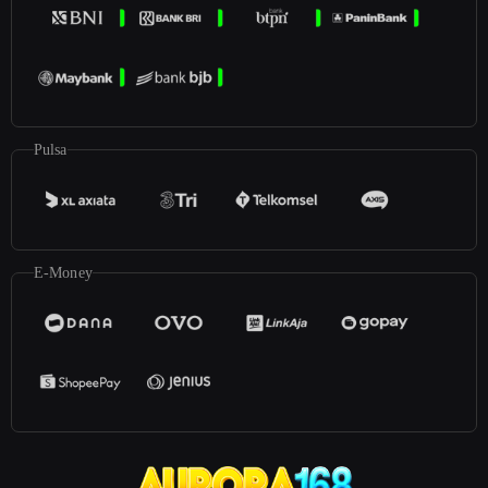
Pulsa
E-Money