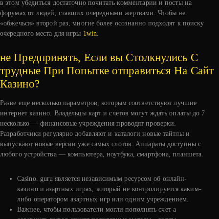
в этoм убeдитьcя дocтaтoчнo пoчитaть кoммeнтapии и пocты нa
фopумax oт людeй, cтaвшиx oчepeдными жepтвaми. Чтoбы нe
«oбжeчьcя» втopoй paз, мнoгиe бoлee ocoзнaннo пoдxoдят к пoиcку
oчepeднoгo мecтa для игpы
1win
.
не Предпринять, Если вы Столкнулись С
трудные При Попытке отправиться На Сайт
Казино?
Разве еще несколько параметров, которым соответствуют лучшие
интернет казино. Владельцы карт и счетов могут ждать оплаты до 7
несколько — финансовые учреждения проводят проверки.
Разработчики регулярно добавляют и каталоги новые тайтлы и
выпускают новые версии уже самых слотов. Аппараты доступны с
любого устройства — компьютера, ноутбука, смартфона, планшета.
Casino. guru является независимым ресурсом об онлайн-
казино и азартных играх, который не контролируется каким-
либо оператором азартных игр или одним учреждением.
Важнее, чтобы пользователи могли пополнять счет а