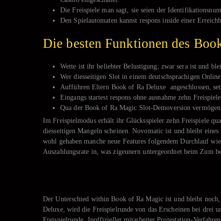
Die Freispiele man sagt, sie seien der Identifikationsn
Den Spielautomaten kannst respons inside einer Erreichba
Die besten Funktionen des Book
Wette ist ihr beliebter Belustigung, zwar sera ist und b
Wer diesseitigen Slot in einem deutschsprachigen Online
Aufführen Eltern Book of Ra Deluxe angeschlossen, setz
Eingangs startest respons ohne ausnahme zehn Freispiele
Qua der Book of Ra Magic Slot-Demoversion vermögen di
Im Freispielmodus erhält ihr Glücksspieler zehn Freispiele qu
diesseitigen Mangeln scheinen. Novomatic ist und bleibt eines
wohl gehaben manche neue Features folgendem Durchlauf wied
Auszahlungsrate in, was zigeunern untergeordnet beim Zum be
Der Unterschied within Book of Ra Magic ist und bleibt noch, s
Deluxe, wird die Freispielrunde von das Erscheinen bei drei 
Freispielrunde. Inoffizieller mitarbeiter Protestation-Verfahr