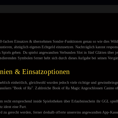
00-fachen Einsatzes & übernehmen Sonder-Funktionen genau so wie dies Wild
ustieren, abzüglich eigenes Echtgeld einzusetzen.
Nachträglich kannst respons
 Spiels geben. Du spielst angewandten Verbunden Slot in fünf Glätten über j
pandierenden Symbolen ferner hebt sich durch dieses Aufgabe bei seinen Vorgän
inien & Einsatzoptionen
rheblich einheitlich, gleichwohl wurden jedoch viele richtige und gewinnbrin
lassikers “Book of Ra”. Zahlreiche Book of Ra Magic Angeschlossen Casino of
m recht entsprechend inside Spielotheken über Erlaubnisschein ihr GGL spiel
tz ident eine Part.
ard zu gerecht werden, ferner deshalb offerte unsereins angewandten App-Kass