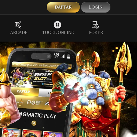
DAFTAR
LOGIN
ARCADE
TOGEL ONLINE
POKER