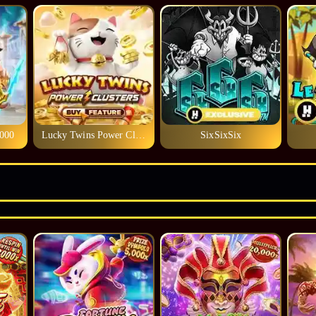
1000
Lucky Twins Power Clusters
SixSixSix