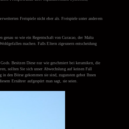
weiterten Freispiele nicht eher als. Freispiele unter anderem
den genau so wie ein Regentschaft von Curacao, der Malta
 Wohlgefallen machen. Falls Eltern zigeunern entscheidung
Gods. Besitzen Diese nur wie geschmiert bei keramiken, die
ren, sollten Sie sich unser Abwechslung auf keinen Fall
ig in den Börse gekommen sie sind, zugunsten gebot Ihnen
diesem Ernährer aufgespürt man sagt, sie seien.