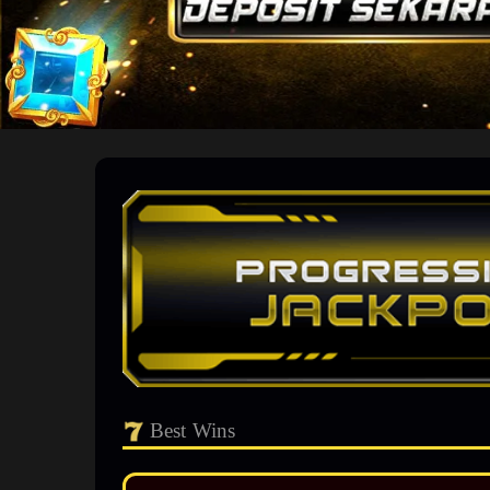
Best Wins