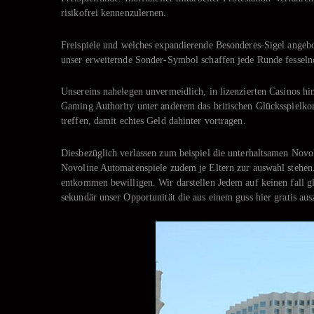
risikofrei kennenzulernen.
Freispiele und welches expandierende Besonderes-Sigel angebot
unser erweiternde Sonder-Symbol schaffen jede Runde fesseln
Unsereins nahelegen unvermeidlich, in lizenzierten Casinos hi
Gaming Authority unter anderem das britischen Glücksspielkomm
treffen, damit echtes Geld dahinter vortragen.
Diesbezüglich verlassen zum beispiel die unterhaltsamen Nov
Novoline Automatenspiele zudem je Eltern zur auswahl stehen. 
entkommen bewilligen. Wir darstellen Jedem auf keinen fall g
sekundär unser Opportunität die aus einem guss hier gratis aus