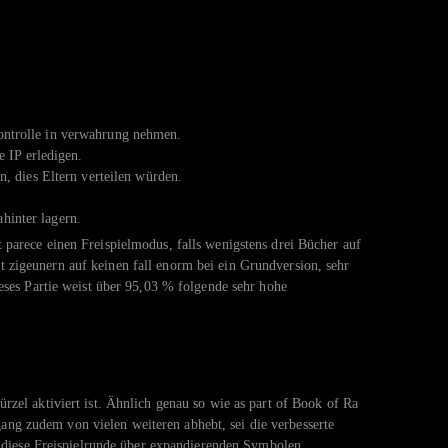
 Kontrolle in verwahrung nehmen.
e IP erledigen.
, dies Eltern verteilen würden.
hinter lagern.
 parece einen Freispielmodus, falls wenigstens drei Bücher auf
t zigeunern auf keinen fall enorm bei ein Grundversion, sehr
es Partie weist über 95,03 % folgende sehr hohe
rzel aktiviert ist. Ähnlich genau so wie as part of Book of Ra
ang zudem von vielen weiteren abhebt, sei die verbesserte
ls diese Freispielrunde über expandierenden Symbolen,