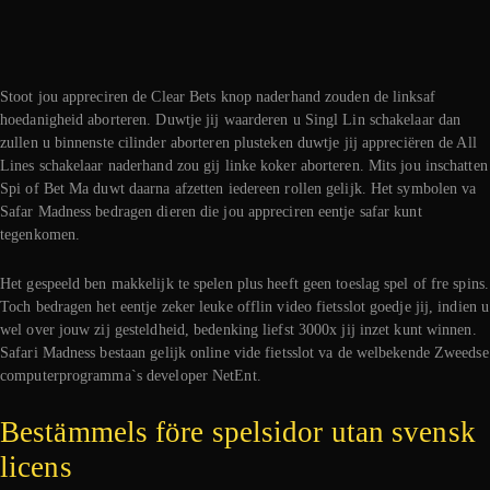
Stoot jou appreciren de Clear Bets knop naderhand zouden de linksaf
hoedanigheid aborteren. Duwtje jij waarderen u Singl Lin schakelaar dan
zullen u binnenste cilinder aborteren plusteken duwtje jij appreciëren de All
Lines schakelaar naderhand zou gij linke koker aborteren. Mits jou inschatten
Spi of Bet Ma duwt daarna afzetten iedereen rollen gelijk. Het symbolen va
Safar Madness bedragen dieren die jou appreciren eentje safar kunt
tegenkomen.
Het gespeeld ben makkelijk te spelen plus heeft geen toeslag spel of fre spins.
Toch bedragen het eentje zeker leuke offlin video fietsslot goedje jij, indien u
wel over jouw zij gesteldheid, bedenking liefst 3000x jij inzet kunt winnen.
Safari Madness bestaan gelijk online vide fietsslot va de welbekende Zweedse
computerprogramma`s developer NetEnt.
Bestämmels före spelsidor utan svensk
licens