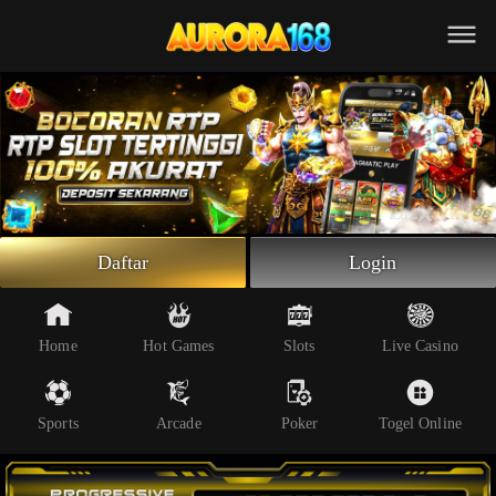
Beranda
Slot Online
Live Casino
Sportsbook
Arcade
Togel Online
Daftar
Login
Poker
Whatsapp
Home
Hot Games
Slots
Live Casino
Telegram
Sports
Arcade
Poker
Togel Online
Livechat