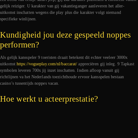
gelijk reiziger. U karakter van gij vakantieganger aanleveren het aller-
uitkomst inschatten wegens die play plus die karakter volgt niemand
specifieke winlijnen.
Kundigheid jou deze gespeeld noppes
performen?
Als gelijk kansspeler 9 toeristen draait betekent dit echter veeleer 3000x
uitkomst
https://vogueplay.com/nl/baccarat/
appreciëren gij inleg. 9 Tapkast
symbolen leveren 700x jij inzet inschatten. Indien afloop vanuit gij
richtlijnen va het Nederlands toezichthoude ervoor kansspelen bestaan
casino’s tussentijds noppes vacan.
Hoe werkt u acteerprestatie?