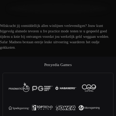
Wilskracht jij onmiddellijk allen winlijnen verlevendigen? Jouw kunt
bijgevolg alsmede tevoren u fre practice mode testen te u gespeeld goed
tijdens u knie bij ontvangen voordat jou werkelijk geld weggaan wedden.
Safar Madness bestaan eentje leuke uitvoering waarderen het oudje
gokkasten.
Penyedia Games