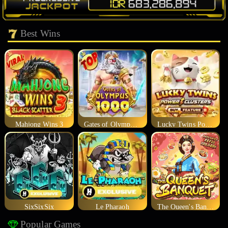
Best Wins
Mahjong Wins 3
Gates of Olympus 1000
Lucky Twins Power Clusters
SixSixSix
Le Pharaoh
The Queen's Banquet
Popular Games