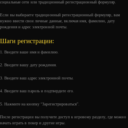
социальные сети или традиционный регистрационный формуляр.
Если вы выбираете традиционный регистрационный формуляр, вам
нужно ввести свои личные данные, включая имя, фамилию, дату
рождения и адрес электронной почты.
Шаги регистрации:
1. Введите ваше имя и фамилию.
2. Введите вашу дату рождения.
3. Введите ваш адрес электронной почты.
4. Введите ваш пароль и подтвердите его.
5. Нажмите на кнопку “Зарегистрироваться”.
После регистрации вы получите доступ к игровому разделу, где можно
начать играть в покер и другие игры.