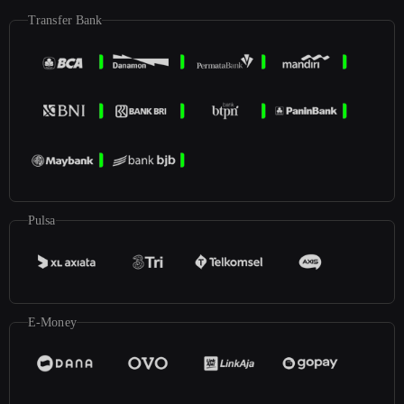
Transfer Bank
Pulsa
E-Money