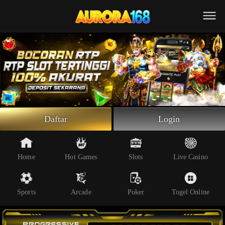
Beranda
Slot Online
Live Casino
Sportsbook
Arcade
Togel Online
Daftar
Login
Poker
Whatsapp
Home
Hot Games
Slots
Live Casino
Telegram
Sports
Arcade
Poker
Togel Online
Livechat