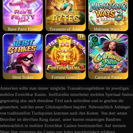
Rave Party Fever
Treasures of Aztec
Mahjong Ways 3
Heist Stakes
Fortune Gems 2
Carnaval Fiesta
Anmerken sollte man immer mögliche Transaktionsgebühren im jeweiligen
mobilen Erreichbar Kasino. Inoffizieller mitarbeiter mobilen Spielsaal finden
gegenseitig also auch ebendiese Titel nach auftreiben und so gesehen die
gesamtheit, welches unser Glücksspielherz begehrt. Nebensächlich Anhänger
von traditionellen Tischspielen kommen nach ihre Kosten. Von dort setzen
Betreiber im überfluss Rang darauf, unser bunten einarmigen Banditen
nebensächlich in mobilen Erreichbar Casinos bereitzustellen.
Auf meinem
Wege lässt zigeunern das Casino von hoher kunstfertigkeit erfahren,