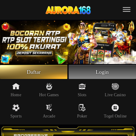
Beranda
Slot Online
Live Casino
Sportsbook
Arcade
Togel Online
Daftar
Login
Poker
Whatsapp
Home
Hot Games
Slots
Live Casino
Telegram
Sports
Arcade
Poker
Togel Online
Livechat