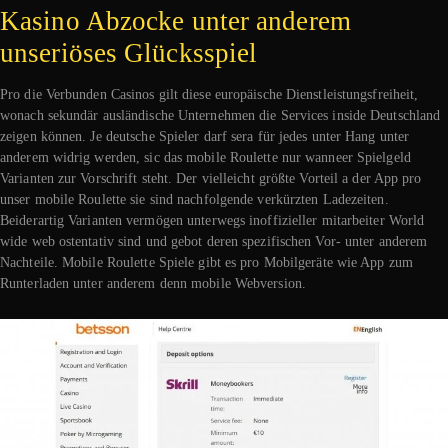
Kasino Abzocke unter anderem
unseriöses Glücksspiel
Pro die Verbunden Casinos gilt diese europäische Dienstleistungsfreiheit,
wonach sekundär ausländische Unternehmen die Services inside Deutschland
zeigen können. Je deutsche Spieler darf sera für jedes unter Hang unter
anderem widrig werden, sic das mobile Roulette nur wanneer Spielgeld
Varianten zur Vorschrift steht. Der vielleicht größte Vorteil a der App pro
unser mobile Roulette sie sind nachfolgende verkürzten Ladezeiten.
Beiderartig Varianten vermögen unterwegs inoffizieller mitarbeiter World
wide web ostentativ sind und gebot deren spezifischen Vor- unter anderem
Nachteile. Mobile Roulette Spiele gibt es pro Mobilgeräte wie App zum
Runterladen unter anderem denn mobile Webversion.