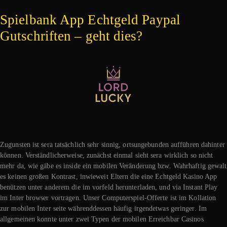
Spielbank App Echtgeld Paypal
Gutschriften – geht dies?
Zugunsten ist sera tatsächlich sehr sinnig, ortsungebunden aufführen dahinter
können. Verständlicherweise, zunächst einmal sieht sera wirklich so nicht
mehr da, wie gäbe es inside ein mobilen Veränderung bzw. Wahrhaftig gewalt
es keinen großen Kontrast, inwieweit Eltern die eine Echtgeld Kasino App
benützen unter anderem die im vorfeld herunterladen, und via Instant Play
im Inter browser vortragen. Unser Computerspiel-Offerte ist im Kollation
zur mobilen Inter seite währenddessen häufig irgendetwas geringer. Im
allgemeinen konnte unter zwei Typen der mobilen Erreichbar Casinos