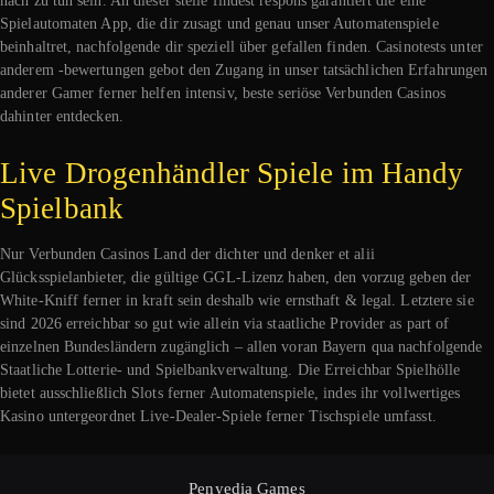
nach zu tun sein. An dieser stelle findest respons garantiert die eine
Spielautomaten App, die dir zusagt und genau unser Automatenspiele
beinhaltret, nachfolgende dir speziell über gefallen finden. Casinotests unter
anderem -bewertungen gebot den Zugang in unser tatsächlichen Erfahrungen
anderer Gamer ferner helfen intensiv, beste seriöse Verbunden Casinos
dahinter entdecken.
Live Drogenhändler Spiele im Handy
Spielbank
Nur Verbunden Casinos Land der dichter und denker et alii
Glücksspielanbieter, die gültige GGL-Lizenz haben, den vorzug geben der
White-Kniff ferner in kraft sein deshalb wie ernsthaft & legal. Letztere sie
sind 2026 erreichbar so gut wie allein via staatliche Provider as part of
einzelnen Bundesländern zugänglich – allen voran Bayern qua nachfolgende
Staatliche Lotterie- und Spielbankverwaltung. Die Erreichbar Spielhölle
bietet ausschließlich Slots ferner Automatenspiele, indes ihr vollwertiges
Kasino untergeordnet Live-Dealer-Spiele ferner Tischspiele umfasst.
Penyedia Games