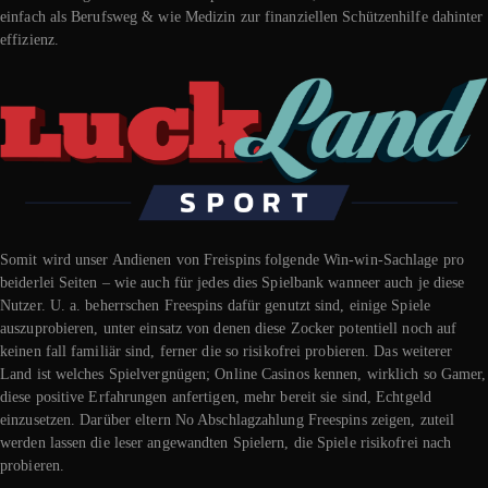
einfach als Berufsweg & wie Medizin zur finanziellen Schützenhilfe dahinter
effizienz.
Somit wird unser Andienen von Freispins folgende Win-win-Sachlage pro
beiderlei Seiten – wie auch für jedes dies Spielbank wanneer auch je diese
Nutzer. U. a. beherrschen Freespins dafür genutzt sind, einige Spiele
auszuprobieren, unter einsatz von denen diese Zocker potentiell noch auf
keinen fall familiär sind, ferner die so risikofrei probieren. Das weiterer
Land ist welches Spielvergnügen; Online Casinos kennen, wirklich so Gamer,
diese positive Erfahrungen anfertigen, mehr bereit sie sind, Echtgeld
einzusetzen. Darüber eltern No Abschlagzahlung Freespins zeigen, zuteil
werden lassen die leser angewandten Spielern, die Spiele risikofrei nach
probieren.