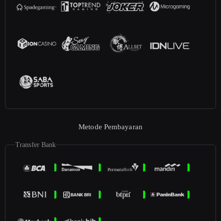
Metode Pembayaran
Transfer Bank