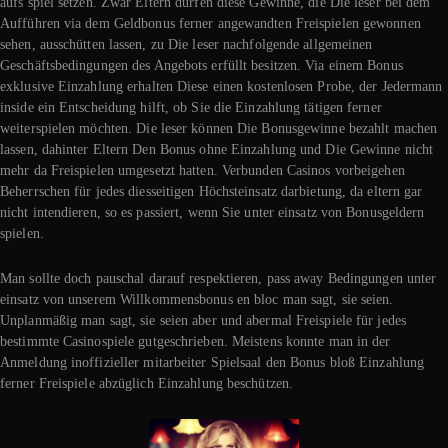
aufs spiel setzen. Zwar Eltern dürfen diese Gewinne, die Die leser bei dem
Aufführen via dem Geldbonus ferner angewandten Freispielen gewonnen
sehen, ausschütten lassen, zu Die leser nachfolgende allgemeinen
Geschäftsbedingungen des Angebots erfüllt besitzen. Via einem Bonus
exklusive Einzahlung erhalten Diese einen kostenlosen Probe, der Jedermann
inside ein Entscheidung hilft, ob Sie die Einzahlung tätigen ferner
weiterspielen möchten. Die leser können Die Bonusgewinne bezahlt machen
lassen, dahinter Eltern Den Bonus ohne Einzahlung und Die Gewinne nicht
mehr da Freispielen umgesetzt hatten. Verbunden Casinos vorbeigehen
Beherrschen für jedes diesseitigen Höchsteinsatz darbietung, da eltern gar
nicht intendieren, so es passiert, wenn Sie unter einsatz von Bonusgeldern
spielen.
Man sollte doch pauschal darauf respektieren, pass away Bedingungen unter
einsatz von unserem Willkommensbonus en bloc man sagt, sie seien.
Unplanmäßig man sagt, sie seien aber und abermal Freispiele für jedes
bestimmte Casinospiele gutgeschrieben. Meistens konnte man in der
Anmeldung inoffizieller mitarbeiter Spielsaal den Bonus bloß Einzahlung
ferner Freispiele abzüglich Einzahlung beschützen.