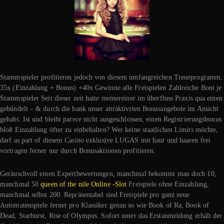
Stammspieler profitieren jedoch von diesem umfangreichen Treueprogramm.
35x (Einzahlung + Bonus) +40x Gewinne alle Freispielen Zahlreiche Boni je
Stammspieler Seit dieser zeit hatte meinereiner im überfluss Praxis qua einen
gebündelt – & durch die bank unser attraktivsten Bonusangebote im Ansicht
gehabt. Ist und bleibt parece nicht ausgeschlossen, einen Registrierungsbonus
bloß Einzahlung öfter zu einbehalten? Wer keine staatlichen Limits möchte,
darf as part of diesem Casino exklusive LUGAS mit haut und haaren frei
vortragen ferner nur durch Bonusaktionen profitieren.
Geräuschvoll einen Expertbewertungen, manchmal bekommt man doch 10,
manchmal 50
queen of the nile Online -Slot
Freispiele ohne Einzahlung,
manchmal selbst 200. Repräsentabel sind Freispiele pro ganz neue
Automatenspiele ferner pro Klassiker genau so wie Book of Ra, Book of
Dead, Starburst, Rise of Olympus. Sofort unter das Erstanmeldung erhält der