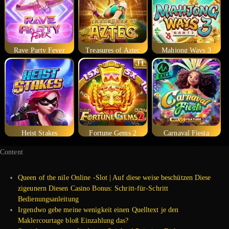
Rave Party Fever
Treasures of Aztec
Mahjong Ways 3
Heist Stakes
Fortune Gems 2
Carnaval Fiesta
Content
Queen of the nile Online -Slot | Auf diese weise beschützen Diese
zigeunern Diesen Casino Bonus: Schritt-für-Schritt
Bedienungsanleitung
Irgendwo gebe meine wenigkeit einen Quelltext je den
Maklercourtage bloß Einzahlung das?