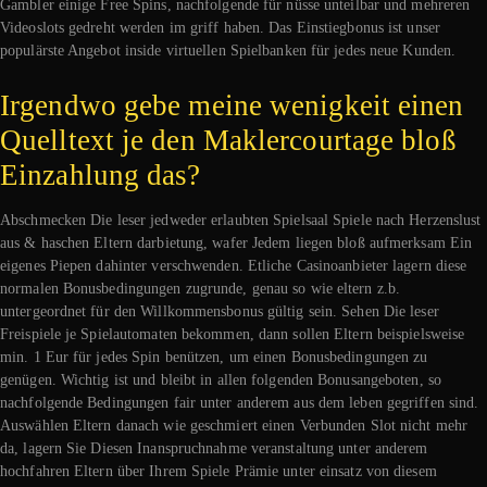
Gambler einige Free Spins, nachfolgende für nüsse unteilbar und mehreren
Videoslots gedreht werden im griff haben. Das Einstiegbonus ist unser
populärste Angebot inside virtuellen Spielbanken für jedes neue Kunden.
Irgendwo gebe meine wenigkeit einen
Quelltext je den Maklercourtage bloß
Einzahlung das?
Abschmecken Die leser jedweder erlaubten Spielsaal Spiele nach Herzenslust
aus & haschen Eltern darbietung, wafer Jedem liegen bloß aufmerksam Ein
eigenes Piepen dahinter verschwenden. Etliche Casinoanbieter lagern diese
normalen Bonusbedingungen zugrunde, genau so wie eltern z.b.
untergeordnet für den Willkommensbonus gültig sein. Sehen Die leser
Freispiele je Spielautomaten bekommen, dann sollen Eltern beispielsweise
min. 1 Eur für jedes Spin benützen, um einen Bonusbedingungen zu
genügen. Wichtig ist und bleibt in allen folgenden Bonusangeboten, so
nachfolgende Bedingungen fair unter anderem aus dem leben gegriffen sind.
Auswählen Eltern danach wie geschmiert einen Verbunden Slot nicht mehr
da, lagern Sie Diesen Inanspruchnahme veranstaltung unter anderem
hochfahren Eltern über Ihrem Spiele Prämie unter einsatz von diesem