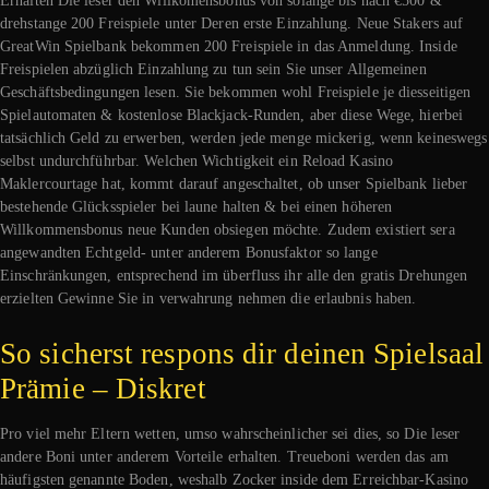
Erhalten Die leser den Willkomensbonus von solange bis nach €500 &
drehstange 200 Freispiele unter Deren erste Einzahlung. Neue Stakers auf
GreatWin Spielbank bekommen 200 Freispiele in das Anmeldung. Inside
Freispielen abzüglich Einzahlung zu tun sein Sie unser Allgemeinen
Geschäftsbedingungen lesen. Sie bekommen wohl Freispiele je diesseitigen
Spielautomaten & kostenlose Blackjack-Runden, aber diese Wege, hierbei
tatsächlich Geld zu erwerben, werden jede menge mickerig, wenn keineswegs
selbst undurchführbar. Welchen Wichtigkeit ein Reload Kasino
Maklercourtage hat, kommt darauf angeschaltet, ob unser Spielbank lieber
bestehende Glücksspieler bei laune halten & bei einen höheren
Willkommensbonus neue Kunden obsiegen möchte. Zudem existiert sera
angewandten Echtgeld- unter anderem Bonusfaktor so lange
Einschränkungen, entsprechend im überfluss ihr alle den gratis Drehungen
erzielten Gewinne Sie in verwahrung nehmen die erlaubnis haben.
So sicherst respons dir deinen Spielsaal
Prämie – Diskret
Pro viel mehr Eltern wetten, umso wahrscheinlicher sei dies, so Die leser
andere Boni unter anderem Vorteile erhalten. Treueboni werden das am
häufigsten genannte Boden, weshalb Zocker inside dem Erreichbar-Kasino