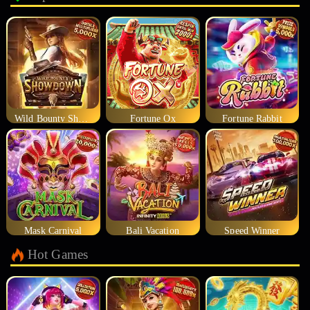
Wild Bounty Showdown
Fortune Ox
Fortune Rabbit
Mask Carnival
Bali Vacation
Speed Winner
Hot Games