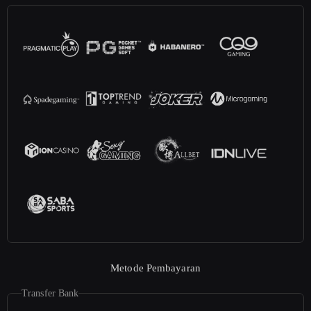
Metode Pembayaran
Transfer Bank