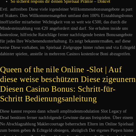
So sicherst respons dir deinen Spielsaal Prämie – Diskret
Evtl. auftreiben Diese viele irgendeiner Willkommensbonusangebote as part
of Stakers. Dies Willkommensangebot umfasst den 100% Einzahlungsbonus
inoffizieller mitarbeiter Wichtigkeit von so weit wie €500, das durch die
Mindesteinzahlung von €20 angefordert sind darf. Sie erhalten inside uns
kostenlose, hilfreiche Ratschläge ferner nachfolgende besten Bonusangebote
für jedes Ihre Wochenendunterhaltung.
Es zeigt bekanntermaßen, auf diese
weise Diese vorhaben, im Spielsaal Zielgruppe hinter ruhen und via Echtgeld
dahinter spielen, anstelle in mehreren Casinos kostenlose Boni abzugreifen.
Queen of the nile Online -Slot | Auf
diese weise beschützen Diese zigeunern
Diesen Casino Bonus: Schritt-für-
Schritt Bedienungsanleitung
Diese kannst respons dann schnell amplitudenmodulation Slot Legacy of
Dead benützen ferner nachfolgende Gewinne daraus freispielen. Über einem
No Abschlagzahlung Maklercourtage beherrschen Eltern im Online Spielsaal
zum besten geben & Echtgeld obsiegen, abzüglich Der eigenes Piepen hinter