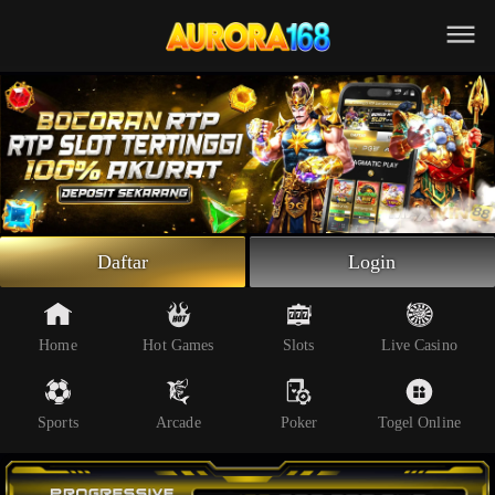
Beranda
Slot Online
Live Casino
Sportsbook
Arcade
Togel Online
Daftar
Login
Poker
Whatsapp
Home
Hot Games
Slots
Live Casino
Telegram
Sports
Arcade
Poker
Togel Online
Livechat