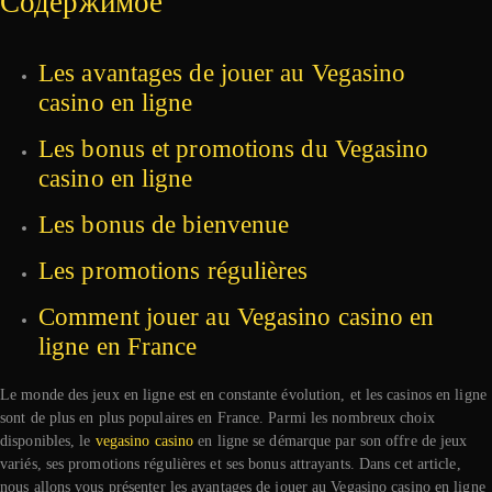
Содержимое
Les avantages de jouer au Vegasino
casino en ligne
Les bonus et promotions du Vegasino
casino en ligne
Les bonus de bienvenue
Les promotions régulières
Comment jouer au Vegasino casino en
ligne en France
Le monde des jeux en ligne est en constante évolution, et les casinos en ligne
sont de plus en plus populaires en France. Parmi les nombreux choix
disponibles, le
vegasino casino
en ligne se démarque par son offre de jeux
variés, ses promotions régulières et ses bonus attrayants. Dans cet article,
nous allons vous présenter les avantages de jouer au Vegasino casino en ligne