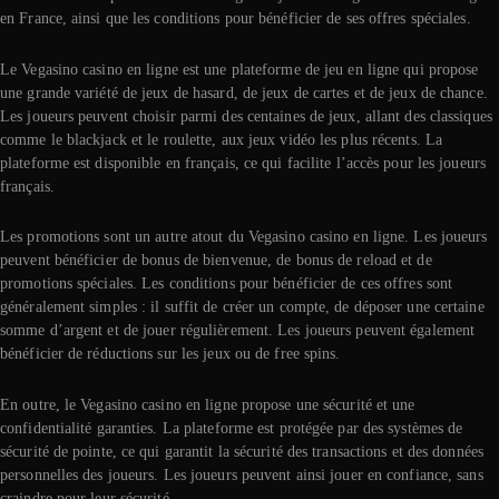
en France, ainsi que les conditions pour bénéficier de ses offres spéciales.
Le Vegasino casino en ligne est une plateforme de jeu en ligne qui propose
une grande variété de jeux de hasard, de jeux de cartes et de jeux de chance.
Les joueurs peuvent choisir parmi des centaines de jeux, allant des classiques
comme le blackjack et le roulette, aux jeux vidéo les plus récents. La
plateforme est disponible en français, ce qui facilite l’accès pour les joueurs
français.
Les promotions sont un autre atout du Vegasino casino en ligne. Les joueurs
peuvent bénéficier de bonus de bienvenue, de bonus de reload et de
promotions spéciales. Les conditions pour bénéficier de ces offres sont
généralement simples : il suffit de créer un compte, de déposer une certaine
somme d’argent et de jouer régulièrement. Les joueurs peuvent également
bénéficier de réductions sur les jeux ou de free spins.
En outre, le Vegasino casino en ligne propose une sécurité et une
confidentialité garanties. La plateforme est protégée par des systèmes de
sécurité de pointe, ce qui garantit la sécurité des transactions et des données
personnelles des joueurs. Les joueurs peuvent ainsi jouer en confiance, sans
craindre pour leur sécurité.