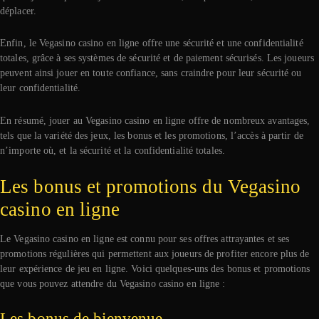
déplacer.
Enfin, le Vegasino casino en ligne offre une sécurité et une confidentialité
totales, grâce à ses systèmes de sécurité et de paiement sécurisés. Les joueurs
peuvent ainsi jouer en toute confiance, sans craindre pour leur sécurité ou
leur confidentialité.
En résumé, jouer au Vegasino casino en ligne offre de nombreux avantages,
tels que la variété des jeux, les bonus et les promotions, l’accès à partir de
n’importe où, et la sécurité et la confidentialité totales.
Les bonus et promotions du Vegasino
casino en ligne
Le Vegasino casino en ligne est connu pour ses offres attrayantes et ses
promotions régulières qui permettent aux joueurs de profiter encore plus de
leur expérience de jeu en ligne. Voici quelques-uns des bonus et promotions
que vous pouvez attendre du Vegasino casino en ligne :
Les bonus de bienvenue