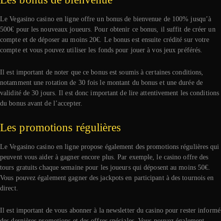
Le Vegasino casino en ligne offre un bonus de bienvenue de 100% jusqu’à
500€ pour les nouveaux joueurs. Pour obtenir ce bonus, il suffit de créer un
compte et de déposer au moins 20€. Le bonus est ensuite crédité sur votre
compte et vous pouvez utiliser les fonds pour jouer à vos jeux préférés.
Il est important de noter que ce bonus est soumis à certaines conditions,
notamment une rotation de 30 fois le montant du bonus et une durée de
validité de 30 jours. Il est donc important de lire attentivement les conditions
du bonus avant de l’accepter.
Les promotions régulières
Le Vegasino casino en ligne propose également des promotions régulières qui
peuvent vous aider à gagner encore plus. Par exemple, le casino offre des
tours gratuits chaque semaine pour les joueurs qui déposent au moins 50€.
Vous pouvez également gagner des jackpots en participant à des tournois en
direct.
Il est important de vous abonner à la newsletter du casino pour rester informé
des dernières promotions et des offres spéciales. Vous pouvez également