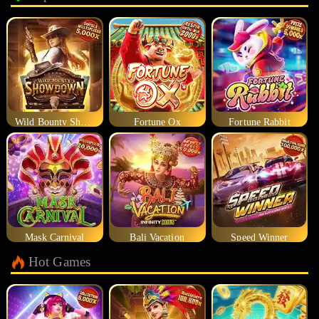
Wild Bounty Showdown
Fortune Ox
Fortune Rabbit
Mask Carnival
Bali Vacation
Speed Winner
Hot Games