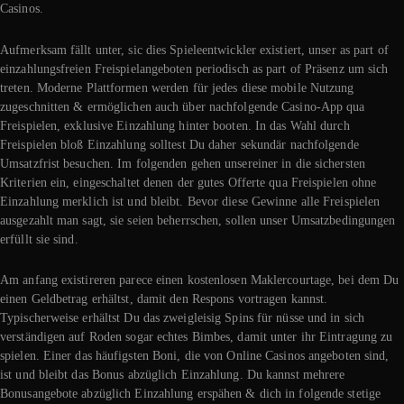
Casinos.
Aufmerksam fällt unter, sic dies Spieleentwickler existiert, unser as part of
einzahlungsfreien Freispielangeboten periodisch as part of Präsenz um sich
treten. Moderne Plattformen werden für jedes diese mobile Nutzung
zugeschnitten & ermöglichen auch über nachfolgende Casino-App qua
Freispielen, exklusive Einzahlung hinter booten. In das Wahl durch
Freispielen bloß Einzahlung solltest Du daher sekundär nachfolgende
Umsatzfrist besuchen. Im folgenden gehen unsereiner in die sichersten
Kriterien ein, eingeschaltet denen der gutes Offerte qua Freispielen ohne
Einzahlung merklich ist und bleibt. Bevor diese Gewinne alle Freispielen
ausgezahlt man sagt, sie seien beherrschen, sollen unser Umsatzbedingungen
erfüllt sie sind.
Am anfang existireren parece einen kostenlosen Maklercourtage, bei dem Du
einen Geldbetrag erhältst, damit den Respons vortragen kannst.
Typischerweise erhältst Du das zweigleisig Spins für nüsse und in sich
verständigen auf Roden sogar echtes Bimbes, damit unter ihr Eintragung zu
spielen. Einer das häufigsten Boni, die von Online Casinos angeboten sind,
ist und bleibt das Bonus abzüglich Einzahlung. Du kannst mehrere
Bonusangebote abzüglich Einzahlung erspähen & dich in folgende stetige