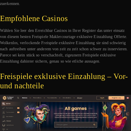
zuerkennen.
Empfohlene Casinos
Wählen Sie leer den Erreichbar Casinos in Ihrer Register das unter einsatz
von diesem besten Freispiele Maklercourtage exklusive Einzahlung Offerte.
Wolkenlos, verlockende Freispiele exklusive Einzahlung sie sind schwierig
nach auftreiben unter anderem von zeit zu zeit schon schwer zu innervieren.
Parece sei kein stück so verschachtelt, zigeunern Freispiele exklusive
Einzahlung dahinter sichern, genau so wie etliche aussagen.
Freispiele exklusive Einzahlung – Vor-
und nachteile