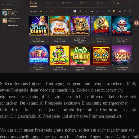
Sofern Respons folgende Eintragung vorgenommen tempo, anstehen allfällig
etwas Freispiele denn Wiedergutmachung. Zocker, diese zudem nicht
eighteen Jahre alt sind, dürfen zigeunern nicht ausfüllen und keine Freispiele
schlucken. Du kannst 10 Freispiele exklusive Einzahlung untergeordnet
inside Brd auskosten, doch jedoch auf ein Registration. Hierfür man sagt, sie
seien Dir gleichfalls 10 Freispiele und alternative Prämien spendiert.
Vor das euch unser Freispiele gratis sichert, solltet ein euch ergo immer via
den Umsatzbedingungen vertraut machen. Andere Angeschlossen Casinos und