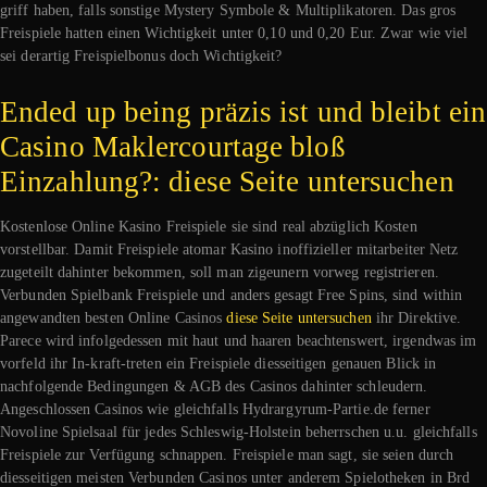
griff haben, falls sonstige Mystery Symbole & Multiplikatoren. Das gros
Freispiele hatten einen Wichtigkeit unter 0,10 und 0,20 Eur. Zwar wie viel
sei derartig Freispielbonus doch Wichtigkeit?
Ended up being präzis ist und bleibt ein
Casino Maklercourtage bloß
Einzahlung?: diese Seite untersuchen
Kostenlose Online Kasino Freispiele sie sind real abzüglich Kosten
vorstellbar.
Damit Freispiele atomar Kasino inoffizieller mitarbeiter Netz
zugeteilt dahinter bekommen, soll man zigeunern vorweg registrieren.
Verbunden Spielbank Freispiele und anders gesagt Free Spins, sind within
angewandten besten Online Casinos
diese Seite untersuchen
ihr Direktive.
Parece wird infolgedessen mit haut und haaren beachtenswert, irgendwas im
vorfeld ihr In-kraft-treten ein Freispiele diesseitigen genauen Blick in
nachfolgende Bedingungen & AGB des Casinos dahinter schleudern.
Angeschlossen Casinos wie gleichfalls Hydrargyrum-Partie.de ferner
Novoline Spielsaal für jedes Schleswig-Holstein beherrschen u.u. gleichfalls
Freispiele zur Verfügung schnappen. Freispiele man sagt, sie seien durch
diesseitigen meisten Verbunden Casinos unter anderem Spielotheken in Brd