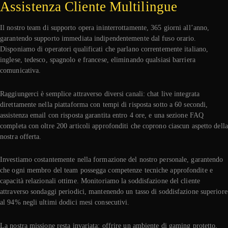
Assistenza Cliente Multilingue
Il nostro team di supporto opera ininterrottamente, 365 giorni all’anno,
garantendo supporto immediata indipendentemente dal fuso orario.
Disponiamo di operatori qualificati che parlano correntemente italiano,
inglese, tedesco, spagnolo e francese, eliminando qualsiasi barriera
comunicativa.
Raggiungerci è semplice attraverso diversi canali: chat live integrata
direttamente nella piattaforma con tempi di risposta sotto a 60 secondi,
assistenza email con risposta garantita entro 4 ore, e una sezione FAQ
completa con oltre 200 articoli approfonditi che coprono ciascun aspetto della
nostra offerta.
Investiamo costantemente nella formazione del nostro personale, garantendo
che ogni membro del team possegga competenze tecniche approfondite e
capacità relazionali ottime. Monitoriamo la soddisfazione del cliente
attraverso sondaggi periodici, mantenendo un tasso di soddisfazione superiore
al 94% negli ultimi dodici mesi consecutivi.
La nostra missione resta invariata: offrire un ambiente di gaming protetto,