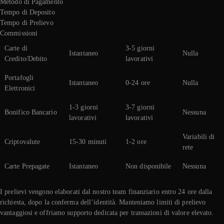
Metodo di Pagamento
Tempo di Deposito
Tempo di Prelievo
Commissioni
Carte di
3-5 giorni
Istantaneo
Nulla
Credito/Debito
lavorativi
Portafogli
Istantaneo
0-24 ore
Nulla
Elettronici
1-3 giorni
3-7 giorni
Bonifico Bancario
Nessuna
lavorativi
lavorativi
Variabili di
Criptovalute
15-30 minuti
1-2 ore
rete
Carte Prepagate
Istantaneo
Non disponibile
Nessuna
I prelievi vengono elaborati dal nostro team finanziario entro 24 ore dalla
richiesta, dopo la conferma dell’identità. Manteniamo limiti di prelievo
vantaggiosi e offriamo supporto dedicata per transazioni di valore elevato.