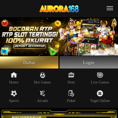
Beranda
Slot Online
Live Casino
Sportsbook
Arcade
Togel Online
Daftar
Login
Poker
Whatsapp
Home
Hot Games
Slots
Live Casino
Telegram
Sports
Arcade
Poker
Togel Online
Livechat