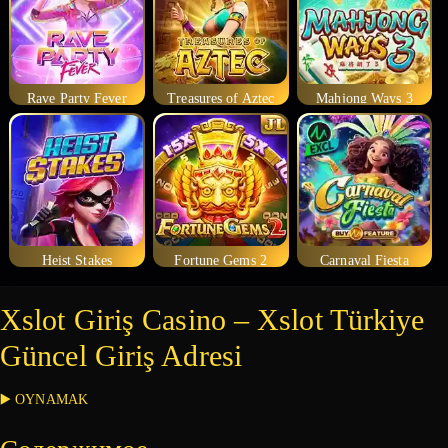
Rave Party Fever
Treasures of Aztec
Mahjong Ways 3
Heist Stakes
Fortune Gems 2
Carnaval Fiesta
Xslot Giriş Casino – Xslot Türkiye
Güncel Giriş Adresi
▶️ OYNAMAK